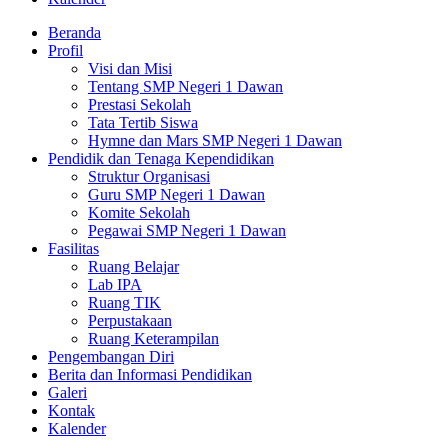
Beranda
Profil
Visi dan Misi
Tentang SMP Negeri 1 Dawan
Prestasi Sekolah
Tata Tertib Siswa
Hymne dan Mars SMP Negeri 1 Dawan
Pendidik dan Tenaga Kependidikan
Struktur Organisasi
Guru SMP Negeri 1 Dawan
Komite Sekolah
Pegawai SMP Negeri 1 Dawan
Fasilitas
Ruang Belajar
Lab IPA
Ruang TIK
Perpustakaan
Ruang Keterampilan
Pengembangan Diri
Berita dan Informasi Pendidikan
Galeri
Kontak
Kalender